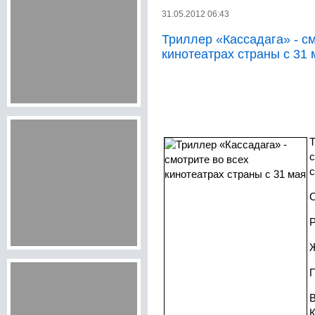
31.05.2012 06:43
Триллер «Кассадага» - см
кинотеатрах страны с 31 
Т
с
с
С
Р
Ж
П
В
К