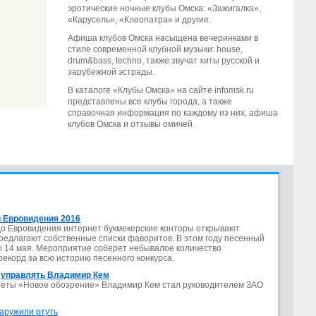
эротические ночные клубы Омска: «Зажигалка»,
«Карусель», «Клеопатра» и другие.
Афиша клубов Омска насыщена вечеринками в
стиле современной клубной музыки: house,
drum&bass, techno, также звучат хиты русской и
зарубежной эстрады.
В каталоге «Клубы Омска» на сайте infomsk.ru
представлены все клубы города, а также
справочная информация по каждому из них, афиша
клубов Омска и отзывы омичей.
 Евровидения 2016
до Евровидения интернет букмекерские конторы открывают
предлагают собственные списки фаворитов. В этом году песенный
по 14 мая. Мероприятие соберет небывалое количество
 рекорд за всю историю песенного конкурса.
 управлять Владимир Кем
азеты «Новое обозрение» Владимир Кем стал руководителем ЗАО
аружили ртуть