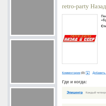
retro-party Наза
Песни, проверенные временем! Веселье с перевыполнением плана! Играем в
«Б
С
Комментарии
(0)
Добавить
Где и когда:
Эпицентр
Каждый четверг