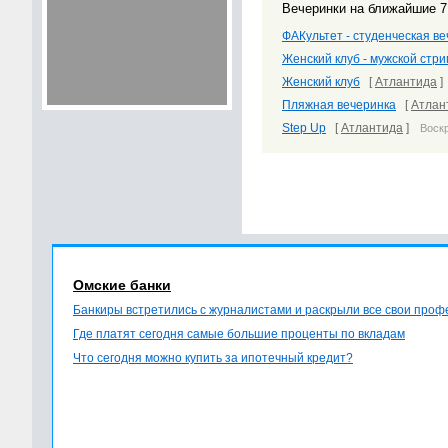
Вечеринки на ближайшие 7
ФАКультет - студенческая в
Женский клуб - мужской стри
Женский клуб
[
Атлантида
Пляжная вечеринка
[
Атлан
Step Up
[
Атлантида
]
Воскр
Омские банки
Банкиры встретились с журналистами и раскрыли все свои про
Где платят сегодня самые большие проценты по вкладам
Что сегодня можно купить за ипотечный кредит?