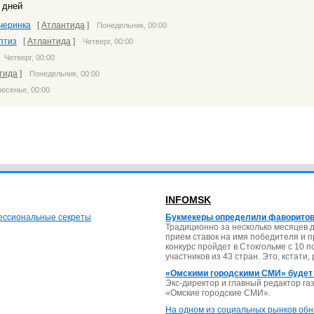
 дней
ечеринка
[
Атлантида
]
Понедельник, 00:00
птиз
[
Атлантида
]
Четверг, 00:00
]
Четверг, 00:00
тида
]
Понедельник, 00:00
есенье, 00:00
INFOMSK
фессиональные секреты
Букмекеры определили фаворитов
Традиционно за несколько месяцев 
прием ставок на имя победителя и 
конкурс пройдет в Стокгольме с 10 
участников из 43 стран. Это, кстати,
«Омскими городскими СМИ» будет
Экс-директор и главный редактор г
«Омские городские СМИ».
На одном из социальных рынков обн