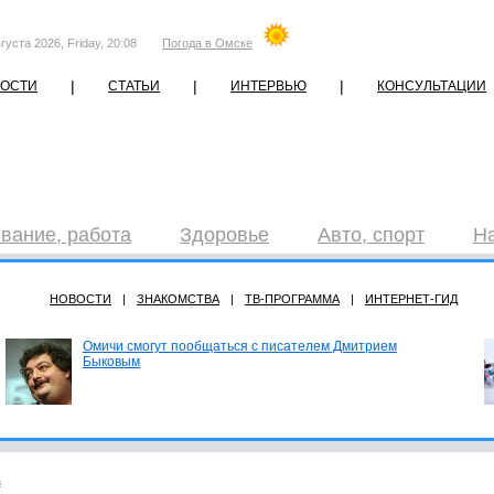
густа 2026, Friday, 20:08
Погода в Омске
|
|
|
ОСТИ
СТАТЬИ
ИНТЕРВЬЮ
КОНСУЛЬТАЦИИ
вание, работа
Здоровье
Авто, спорт
Н
НОВОСТИ
|
ЗНАКОМСТВА
|
ТВ-ПРОГРАММА
|
ИНТЕРНЕТ-ГИД
Омичи смогут пообщаться с писателем Дмитрием
Быковым
а