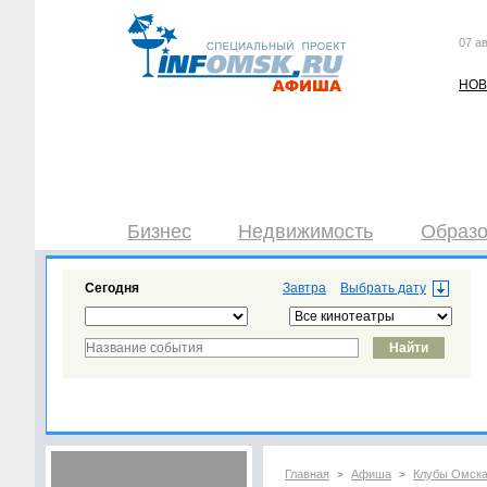
07 ав
НОВ
Бизнес
Недвижимость
Образо
Сегодня
Завтра
Главная
Афиша
Клубы Омск
>
>