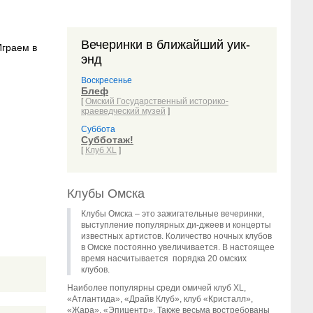
Вечеринки в ближайший уик-
энд
Воскресенье
Блеф
[
Омский Государственный историко-
краеведческий музей
]
Суббота
Субботаж!
[
Клуб XL
]
Клубы Омска
Клубы Омска – это зажигательные вечеринки,
выступление популярных ди-джеев и концерты
известных артистов. Количество ночных клубов
в Омске постоянно увеличивается. В настоящее
время насчитывается порядка 20 омских
клубов.
Наиболее популярны среди омичей клуб ХL,
«Атлантида», «Драйв Клуб», клуб «Кристалл»,
«Жара», «Эпицентр». Также весьма востребованы