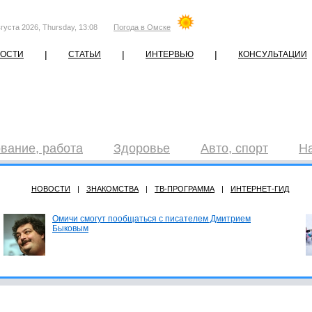
густа 2026, Thursday, 13:08
Погода в Омске
|
|
|
ОСТИ
СТАТЬИ
ИНТЕРВЬЮ
КОНСУЛЬТАЦИИ
вание, работа
Здоровье
Авто, спорт
Н
НОВОСТИ
|
ЗНАКОМСТВА
|
ТВ-ПРОГРАММА
|
ИНТЕРНЕТ-ГИД
Омичи смогут пообщаться с писателем Дмитрием
Быковым