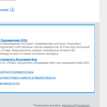
ентарий
 Евровидения 2016
до Евровидения интернет букмекерские конторы открывают
предлагают собственные списки фаворитов. В этом году песенный
по 14 мая. Мероприятие соберет небывалое количество
 рекорд за всю историю песенного конкурса.
 управлять Владимир Кем
азеты «Новое обозрение» Владимир Кем стал руководителем ЗАО
 забудьте перевести часы
и приступают к работе в Омской области
аружили ртуть
Размещение рекламы:
infomskru(@)gmail.com