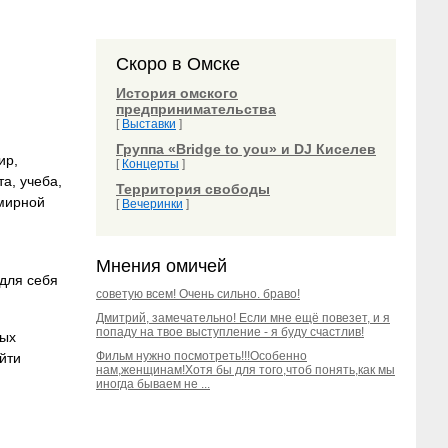
Скоро в Омске
История омского
предпринимательства
[
Выставки
]
Группа «Bridge to you» и DJ Киселев
ир,
[
Концерты
]
а, учеба,
Территория свободы
емирной
[
Вечеринки
]
Мнения омичей
для себя
советую всем! Очень сильно. браво!
Дмитрий, замечательно! Если мне ещё повезет, и я
попаду на твое выступление - я буду счастлив!
ных
Фильм нужно посмотреть!!!Особенно
ойти
нам,женщинам!Хотя бы для того,чтоб понять,как мы
иногда бываем не ...