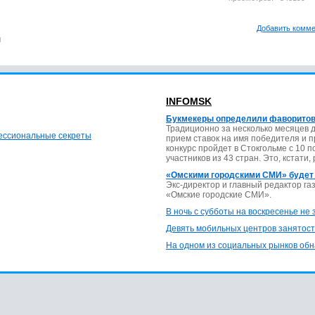
Добавить комм
м
INFOMSK
Букмекеры определили фаворитов
Традиционно за несколько месяцев 
фессиональные секреты
прием ставок на имя победителя и 
конкурс пройдет в Стокгольме с 10 
участников из 43 стран. Это, кстати,
«Омскими городскими СМИ» будет
Экс-директор и главный редактор г
«Омские городские СМИ».
В ночь с субботы на воскресенье не
Девять мобильных центров занятост
На одном из социальных рынков обн