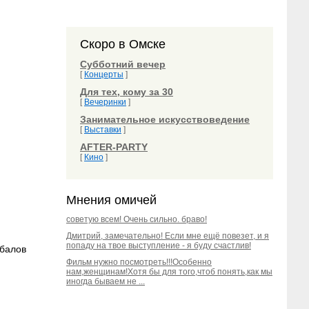
Скоро в Омске
Субботний вечер
[
Концерты
]
Для тех, кому за 30
[
Вечеринки
]
Занимательное искусствоведение
[
Выставки
]
AFTER-PARTY
[
Кино
]
Мнения омичей
советую всем! Очень сильно. браво!
Дмитрий, замечательно! Если мне ещё повезет, и я
попаду на твое выступление - я буду счастлив!
абалов
Фильм нужно посмотреть!!!Особенно
нам,женщинам!Хотя бы для того,чтоб понять,как мы
иногда бываем не ...