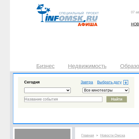
07 ав
НОВ
Бизнес
Недвижимость
Образо
Сегодня
Завтра
Главная
Новости Омска
>