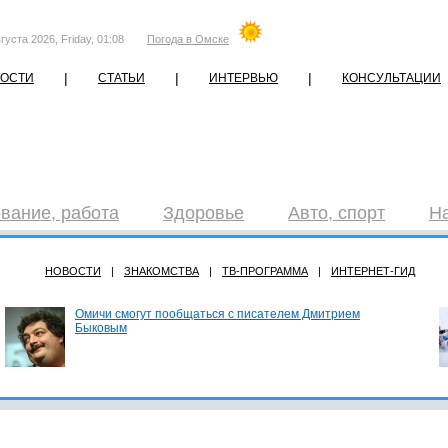
густа 2026, Friday, 01:08
Погода в Омске
|
|
|
ОСТИ
СТАТЬИ
ИНТЕРВЬЮ
КОНСУЛЬТАЦИИ
вание, работа
Здоровье
Авто, спорт
Н
НОВОСТИ
|
ЗНАКОМСТВА
|
ТВ-ПРОГРАММА
|
ИНТЕРНЕТ-ГИД
Омичи смогут пообщаться с писателем Дмитрием
Быковым