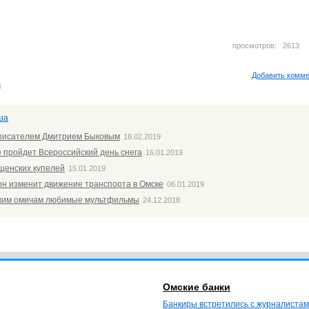
просмотров: 261
Добавить комм
м
ша
 писателем Дмитрием Быковым
18.02.2019
е пройдет Всероссийский день снега
16.01.2019
щенских купелей
15.01.2019
н изменит движение транспорта в Омске
06.01.2019
ьким омичам любимые мультфильмы
24.12.2018
Омские банки
Банкиры встретились с журналистам