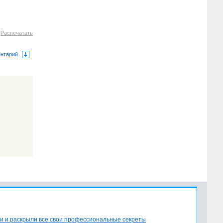
3
Распечатать
ентарий
и и раскрыли все свои профессиональные секреты