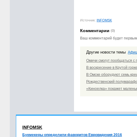
Источник:
INFOMSK
Комментарии
(0)
Ваш комментарий будет первы
Другие новости темы
Афи
Омичи смогут пообщаться с
В воскресение в Крутой горк
В Омске оборудуют семь кре
Рождественский полумарафо
«Киноелка» покажет мален
INFOMSK
Букмекеры определили фаворитов Евровидения 2016