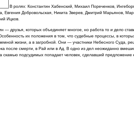
В ролях: Константин Хабенский, Михаил Пореченков, Ингебор
а, Евгения Добровольская, Никита Зверев, Дмитрий Марьянов, Ма
ий Ицков.
 — друзья, которых объединяет многое, но работа то и дело став
Особенность их положения в том, что судебные процессы, в которы
 земной жизни, а в загробной. Они — участники Небесного Суда, р
ка после смерти, в Рай или в Ад. В одно из дел неожиданно вмеш
а скамью подсудимых попадает человек, сделавший предложение е