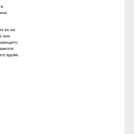
га
рина
ит их на
х они
ешающего,
иваются
го вдове.