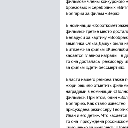
фильмов» члены конкурсного 
бронзовых и серебряных «Витя
Болгарии за фильм «Вера».
В номинации «Короткометражн
фильмы» третье место достало
Беларуси за картину «Воображ
землячка Ольга Дашук была н
Витязем» за фильм «Кинолюбит
касается главной награды в д
то она досталась режиссеру 
за фильм «Дети бессмертия».
Власти нашего региона также п
жюри решило отметить фильм
наградами в номинации «Полн
фильмы». При этом, один «Зол
Болгарию. Как стало известно
присуждена режиссеру Георги
Иван и его дети». Что касается
то она присуждена российско
Тимощенко за киноленту «Трез