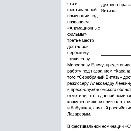
что в
фестивальной
номинации под
названием
«Анимационные
фильмы»
третье место
досталось
сербскому
режиссеру
Мирославу Еличу, представив
работу под названием «Каранд
того «Серебряный Витязь» до
режиссеру Александру Ленкину
в пресс-службе омского облас
отметили, что в данной номин
конкурсное жюри признало фи
и бабушка», снятый российск
Лазаревым.
В фестивальной номинации «С