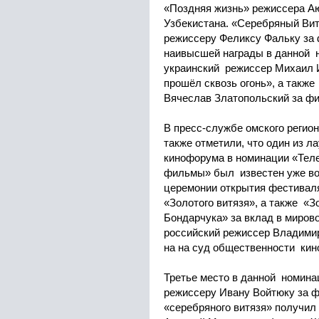
«Поздняя жизнь» режиссера А
Узбекистана. «Серебряный Вит
режиссеру Феликсу Фальку за 
наивысшей награды в данной 
украинский режиссер Михаил И
прошёл сквозь огонь», а такж
Вячеслав Златопольский за фи
В пресс-службе омского регио
также отметили, что один из л
кинофорума в номинации «Тел
фильмы» был известен уже во
церемонии открытия фестиваля
«Золотого витязя», а также «
Бондарчука» за вклад в миров
российский режиссер Владими
на на суд общественности ки
Третье место в данной номина
режиссеру Ивану Войтюку за ф
«серебряного витязя» получил