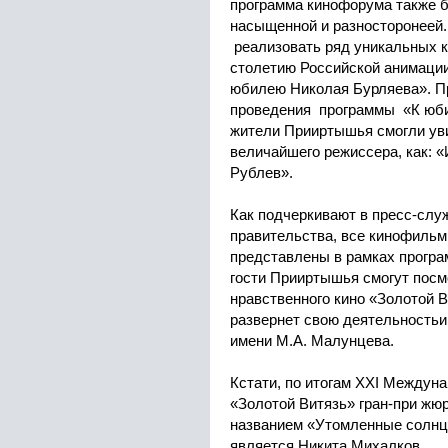
программа кинофорума также б
насыщенной и разносторонеей.
реализовать ряд уникальных ки
столетию Российской анимации»
юбилею Николая Бурляева». Пр
проведения программы «К юби
жители Прииртышья смогли ув
величайшего режиссера, как: 
Рублев».
Как подчеркивают в пресс-слу
правительства, все кинофильм
представлены в рамках програ
гости Прииртышья смогут посм
нравственного кино «Золотой В
развернет свою деятельностьи
имени М.А. Малунцева.
Кстати, по итогам XXI Междун
«Золотой Витязь» гран-при ж
названием «Утомленные солнце
является Никита Михалков.