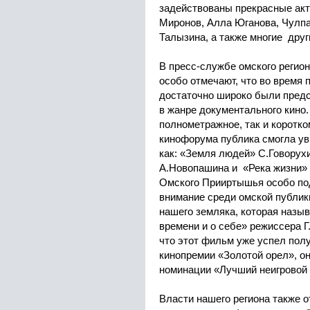
задействованы прекрасные акт
Миронов, Алла Юганова, Чулпа
Талызина, а также многие друг
В пресс-службе омского регио
особо отмечают, что во время
достаточно широко были пред
в жанре документального кино.
полнометражное, так и коротк
кинофорума публика смогла ув
как: «Земля людей» С.Говорух
А.Новопашина и «Река жизни»
Омского Прииртышья особо по
внимание среди омской публик
нашего земляка, которая назы
времени и о себе» режиссера Г
что этот фильм уже успел полу
кинопремии «Золотой орел», о
номинации «Лучший неигровой
Власти нашего региона также о