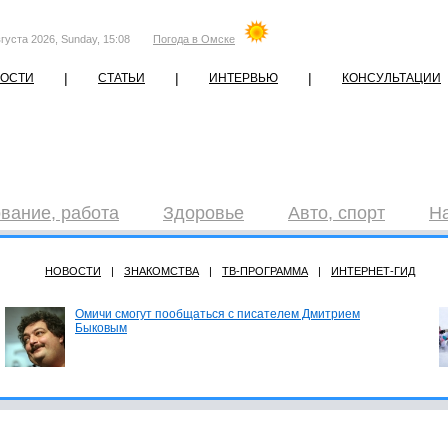
густа 2026, Sunday, 15:08
Погода в Омске
|
|
|
ОСТИ
СТАТЬИ
ИНТЕРВЬЮ
КОНСУЛЬТАЦИИ
вание, работа
Здоровье
Авто, спорт
Н
НОВОСТИ
|
ЗНАКОМСТВА
|
ТВ-ПРОГРАММА
|
ИНТЕРНЕТ-ГИД
Омичи смогут пообщаться с писателем Дмитрием
Быковым