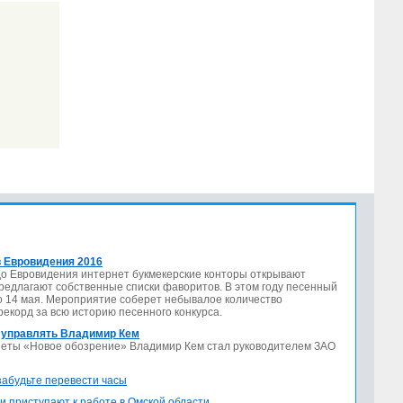
 Евровидения 2016
до Евровидения интернет букмекерские конторы открывают
предлагают собственные списки фаворитов. В этом году песенный
по 14 мая. Мероприятие соберет небывалое количество
 рекорд за всю историю песенного конкурса.
 управлять Владимир Кем
азеты «Новое обозрение» Владимир Кем стал руководителем ЗАО
 забудьте перевести часы
и приступают к работе в Омской области