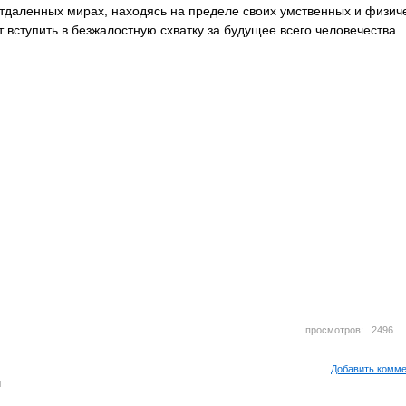
отдаленных мирах, находясь на пределе своих умственных и физич
 вступить в безжалостную схватку за будущее всего человечества..
просмотров: 249
Добавить комм
м