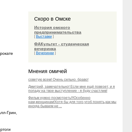
Скоро в Омске
История омского
предпринимательства
[
Выставки
]
ФАКультет - студенческая
вечеринка
прокате
[
Вечеринки
]
Мнения омичей
советую всем! Очень сильно. браво!
Дмитрий, замечательно! Если мне ещё повезет, и я
попаду на твое выступление - я буду счастлив!
Фильм нужно посмотреть!!!Особенно
нам,женщинам!Хотя бы для того,чтоб понять,как мы
иногда бываем не ...
лл-Грин,
ртоги