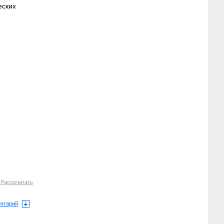
еских
.
6
Распечатать
ентарий