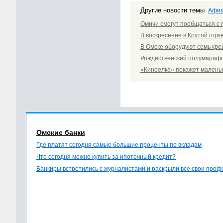
Другие новости темы
Афи
Омичи смогут пообщаться с
В воскресение в Крутой горк
В Омске оборудуют семь кре
Рождественский полумарафо
«Киноелка» покажет мален
Омские банки
Где платят сегодня самые большие проценты по вкладам
Что сегодня можно купить за ипотечный кредит?
Банкиры встретились с журналистами и раскрыли все свои про