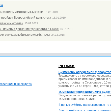
ша
 писателем Дмитрием Быковым
18.02.2019
е пройдет Всероссийский день снега
16.01.2019
щенских купелей
15.01.2019
н изменит движение транспорта в Омске
06.01.2019
ьким омичам любимые мультфильмы
24.12.2018
INFOMSK
Букмекеры определили фаворитов
Традиционно за несколько месяцев 
прием ставок на имя победителя и 
конкурс пройдет в Стокгольме с 10 
фессиональные секреты
участников из 43 стран. Это, кстати,
«Омскими городскими СМИ» будет
Экс-директор и главный редактор г
«Омские городские СМИ».
В ночь с субботы на воскресенье не
Девять мобильных центров занятост