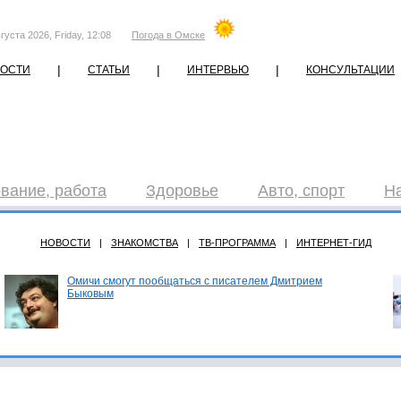
густа 2026, Friday, 12:08
Погода в Омске
|
|
|
ОСТИ
СТАТЬИ
ИНТЕРВЬЮ
КОНСУЛЬТАЦИИ
вание, работа
Здоровье
Авто, спорт
Н
НОВОСТИ
|
ЗНАКОМСТВА
|
ТВ-ПРОГРАММА
|
ИНТЕРНЕТ-ГИД
Омичи смогут пообщаться с писателем Дмитрием
Быковым