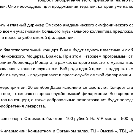
вопрос приобретения этого препарата, на его п
ей. Оно необходимо для продолжения терапии, которая уже нача
ль и главный дирижер Омского академического симфонического о
о всеми участниками большого музыкального коллектива предложи
и в пресс-службе омской филармонии.
 благотворительный концерт. В нем будут звучать известные и лю
айковского, Моцарта, Брамса. При этом, «гвоздем программы» ст
нии» Леопольда Моцарта, в рамках которого вместе с музыкантам
вовлечены также и слушатели. Всё ради одной цели – поддержать 
бе с недугом, - подчеркивают в пресс-службе омской филармонии.
мероприятия. 20 октября Даше исполняется шесть лет. Концерт ст
 нее, - отмечают в пресс-службе омской филармонии. Все средств
тов на концерт, а также добровольные пожертвования будут перед
иобретения лекарства.
асов вечера. Стоимость билетов - 100 рублей. На VIP-места – 500 р
 Филармонии: Концертном и Органном залах, ТЦ «Омский», ТВЦ «