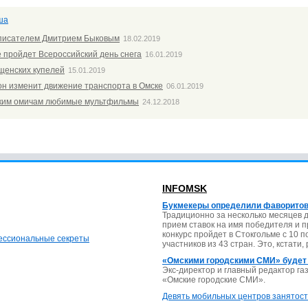
ша
 писателем Дмитрием Быковым
18.02.2019
е пройдет Всероссийский день снега
16.01.2019
щенских купелей
15.01.2019
н изменит движение транспорта в Омске
06.01.2019
ьким омичам любимые мультфильмы
24.12.2018
INFOMSK
Букмекеры определили фаворитов
Традиционно за несколько месяцев 
прием ставок на имя победителя и 
конкурс пройдет в Стокгольме с 10 
фессиональные секреты
участников из 43 стран. Это, кстати,
«Омскими городскими СМИ» будет
Экс-директор и главный редактор г
«Омские городские СМИ».
Девять мобильных центров занятост