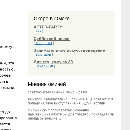
Скоро в Омске
AFTER-PARTY
[
Кино
]
Субботний вечер
[
Концерты
]
держку
Занимательное искусствоведение
[
Выставки
]
Для тех, кому за 30
ии, эта
[
Вечеринки
]
ностью,
более
ли в
Мнения омичей
я жизни.
советую всем! Очень сильно. браво!
Дмитрий, замечательно! Если мне ещё повезет, и я
попаду на твое выступление - я буду счастлив!
Фильм нужно посмотреть!!!Особенно
то до
нам,женщинам!Хотя бы для того,чтоб понять,как мы
сирования
иногда бываем не ...
ается