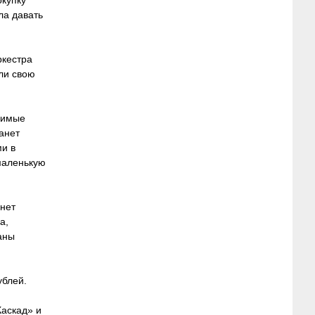
окупку
ла давать
ркестра
ли свою
бимые
анет
и в
маленькую
анет
а,
аны
ублей.
Каскад» и