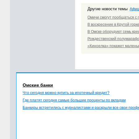
Другие новости темы
Афи
Омичи смогут пообщаться с
В воскресение в Крутой горк
В Омске оборудуют семь кре
Рождественский полумарафо
«Киноелка» покажет мален
Омские банки
Что сегодня можно купить за ипотечный кредит?
Где платят сегодня самые большие проценты по вкладам
Банкиры встретились с журналистами и раскрыли все свои про