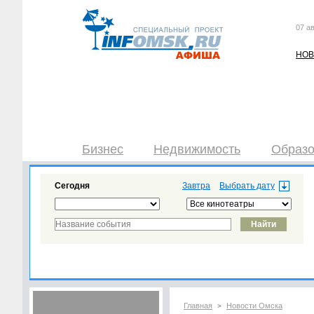
07 ав
НОВ
Бизнес
Недвижимость
Образо
Сегодня
Завтра
Главная
Новости Омска
>