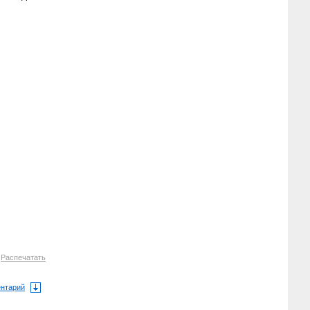
7
Распечатать
ентарий