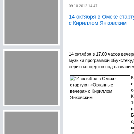
09.10.2012 14:47
14 октября в Омске стар
с Кириллом Янковским
14 октября в 17.00 часов вечер
музыки программой «Букстехуд
серию концертов под названи
К
с
с
К
1
п
Б
о
к