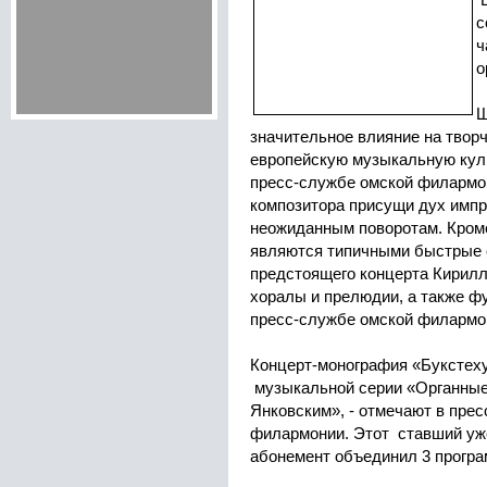
Е
с
ч
о
Ш
значительное влияние на творч
европейскую музыкальную куль
пресс-службе омской филармо
композитора присущи дух импр
неожиданным поворотам. Кроме
являются типичными быстрые 
предстоящего концерта Кирилл
хоралы и прелюдии, а также фу
пресс-службе омской филармо
Концерт-монография «Букстех
музыкальной серии «Органные
Янковским», - отмечают в пре
филармонии. Этот ставший уж
абонемент объединил 3 прогр