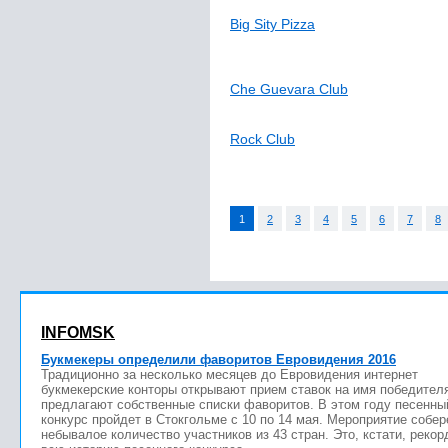
Big Sity Pizza
Che Guevara Club
Rock Club
1
2
3
4
5
6
7
8
INFOMSK
Букмекеры определили фаворитов Евровидения 2016
Традиционно за несколько месяцев до Евровидения интернет
букмекерские конторы открывают прием ставок на имя победител
предлагают собственные списки фаворитов. В этом году песенны
конкурс пройдет в Стокгольме с 10 по 14 мая. Мероприятие собер
небывалое количество участников из 43 стран. Это, кстати, рекор