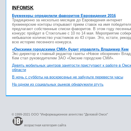
INFOMSK
Букмекеры определили фаворитов Евровидения 2016
Традиционно за несколько месяцев до Евровидения интернет
букмекерские конторы открывают прием ставок на имя победител
предлагают собственные списки фаворитов. В этом году песенны
конкурс пройдет в Стокгольме с 10 по 14 мая. Мероприятие собер
небывалое количество участников из 43 стран. Это, кстати, рекор
всю историю песенного конкурса.
«Омскими городскими СМИ» будет управлять Владимир Кем
Экс-директор и главный редактор газеты «Новое обозрение» Вла
Кем стал руководителем ЗАО «Омские городские СМИ».
Девять мобильных центров занятости приступают к работе в Омс
области
В ночь с субботы на воскресенье не забудьте перевести часы
На одном из социальных рынков обнаружили ртуть
© 1999-2021 ООО "Информационное агентство "Деловой Омск"
возрастная категория сайта