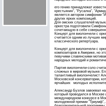
его гению принадлежат извест
крестьянин", "Русалка", "Арми
является автором симфонии "И
других ярких композиций.
Для омских слушателей музык
оркестра подготовили Симфон
сочетающую в себе совершенн
Концерт для виолончели с орк
считается одним из лучших ми
классического репертуара.
Концерт для виолончели с орк
композиторов в Америке, но эт
певучими славянскими мотива
народных мелодий и романтич
Партия виолончели-соло счита
сложных в мировой музыке. Ег
талантливый виолончелист Ал
Московской консерватории, кот
ярчайших молодых исполните
Александр Бузлов завоевал на
который проводился в Москве и
международном конкурсе в Мон
молодежной премии "Триумф",
благотворительной программы 