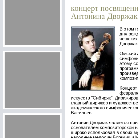
концерт посвящен
Антонина Дворжак
В этом году исполняется 170 лет со
дня рож
чешских
Дворжак
Омский 
симфони
этому с
програм
произве
компози
Концерт 
февраля
искусств "Сибиряк". Дирижиро
главный дирижер и художестве
академического симфоническог
Васильев.
Антонин Дворжак является пр
основателем композиторской 
широко использовал в своих 
народные мелодии Богемии и 