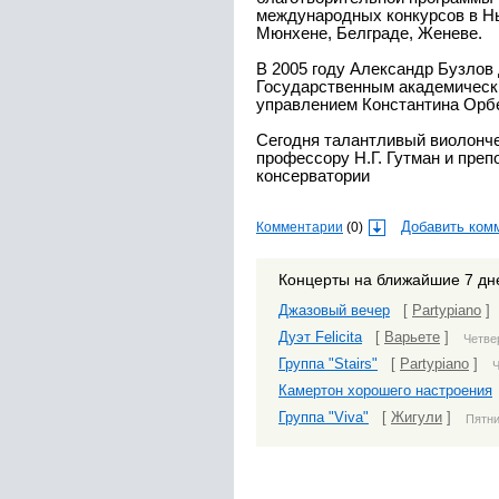
международных конкурсов в Нь
Мюнхене, Белграде, Женеве.
В 2005 году Александр Бузлов
Государственным академическ
управлением Константина Орбе
Сегодня талантливый виолонч
профессору Н.Г. Гутман и преп
консерватории
Комментарии
(0)
Добавить ком
Концерты на ближайшие 7 дн
Джазовый вечер
[
Partypiano
]
Дуэт Felicita
[
Варьете
]
Четвер
Группа "Stairs"
[
Partypiano
]
Ч
Камертон хорошего настроения
Группа "Viva"
[
Жигули
]
Пятни