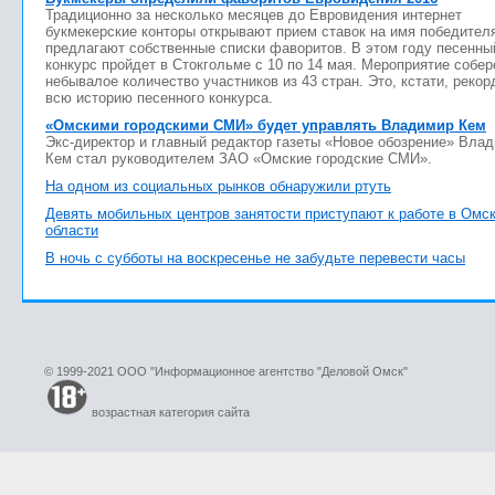
Традиционно за несколько месяцев до Евровидения интернет
букмекерские конторы открывают прием ставок на имя победител
предлагают собственные списки фаворитов. В этом году песенны
конкурс пройдет в Стокгольме с 10 по 14 мая. Мероприятие собер
небывалое количество участников из 43 стран. Это, кстати, рекор
всю историю песенного конкурса.
«Омскими городскими СМИ» будет управлять Владимир Кем
Экс-директор и главный редактор газеты «Новое обозрение» Вла
Кем стал руководителем ЗАО «Омские городские СМИ».
На одном из социальных рынков обнаружили ртуть
Девять мобильных центров занятости приступают к работе в Омс
области
В ночь с субботы на воскресенье не забудьте перевести часы
© 1999-2021 ООО "Информационное агентство "Деловой Омск"
возрастная категория сайта