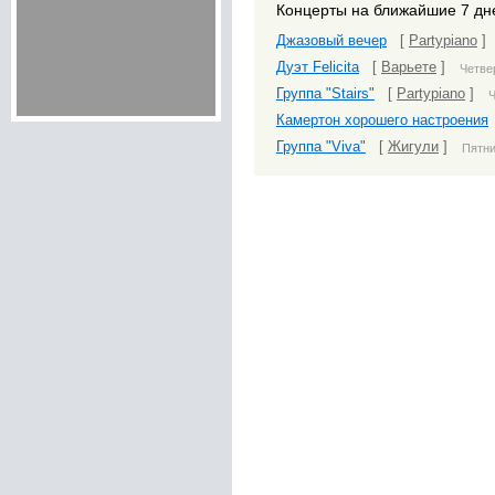
Концерты на ближайшие 7 дн
Джазовый вечер
[
Partypiano
]
Дуэт Felicita
[
Варьете
]
Четвер
Группа "Stairs"
[
Partypiano
]
Ч
Камертон хорошего настроения
Группа "Viva"
[
Жигули
]
Пятни