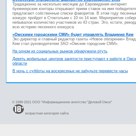
Традиционно за несколько месяцев до Евровидения интернет
букмекерские конторы открывают прием ставок на имя победител
предлагают собственные списки фаворитов. В этом году песенны
конкурс пройдет в Стокгольме с 10 по 14 мая. Мероприятие собер
небывалое количество участников из 43 стран. Это, кстати, рекор
всю историю песенного конкурса.
«Омскими городскими СМИ» будет управлять Владимир Кем
Экс-директор и главный редактор газеты «Новое обозрение» Вла
Кем стал руководителем ЗАО «Омские городские СМИ».
На одном из социальных рынков обнаружили ртуть
Девять мобильных центров занятости приступают к работе в Омс
области
В ночь с субботы на воскресенье не забудьте перевести часы
© 1999-2021 ООО "Информационное агентство "Деловой Омск"
возрастная категория сайта