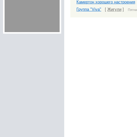
Камертон хорошего настроения
Группа "Viva"
[
Жигули
]
Пятни