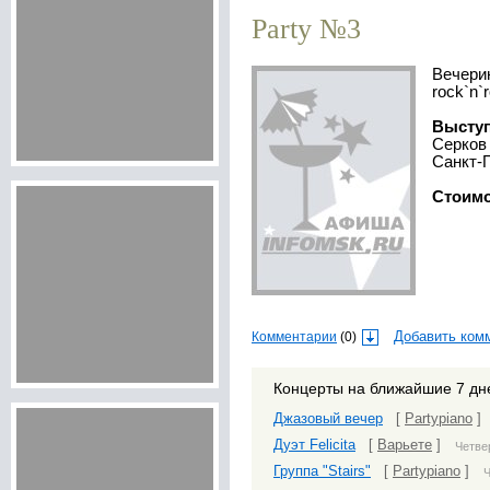
Party №3
Вечеринка в стиле jazz, blues и
rock`n`ro
Высту
Серков
Санкт-П
Стоимо
Комментарии
(0)
Добавить ком
Концерты на ближайшие 7 дн
Джазовый вечер
[
Partypiano
]
Дуэт Felicita
[
Варьете
]
Четвер
Группа "Stairs"
[
Partypiano
]
Ч