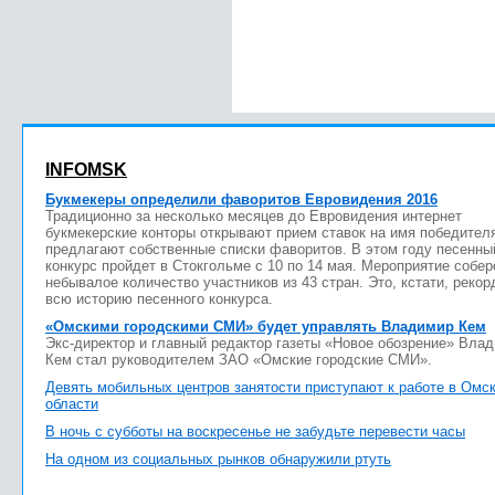
INFOMSK
Букмекеры определили фаворитов Евровидения 2016
Традиционно за несколько месяцев до Евровидения интернет
букмекерские конторы открывают прием ставок на имя победител
предлагают собственные списки фаворитов. В этом году песенны
конкурс пройдет в Стокгольме с 10 по 14 мая. Мероприятие собер
небывалое количество участников из 43 стран. Это, кстати, рекор
всю историю песенного конкурса.
«Омскими городскими СМИ» будет управлять Владимир Кем
Экс-директор и главный редактор газеты «Новое обозрение» Вла
Кем стал руководителем ЗАО «Омские городские СМИ».
Девять мобильных центров занятости приступают к работе в Омс
области
В ночь с субботы на воскресенье не забудьте перевести часы
На одном из социальных рынков обнаружили ртуть