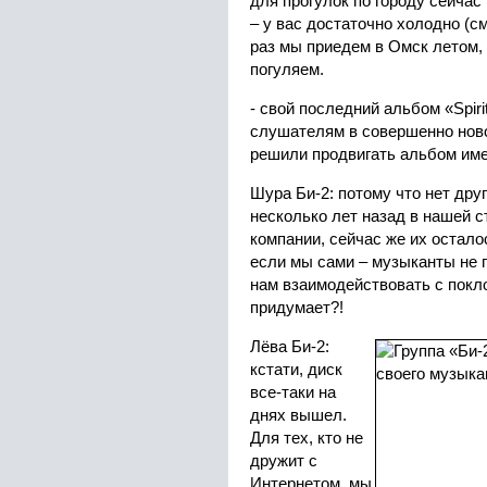
для прогулок по городу сейчас
– у вас достаточно холодно (с
раз мы приедем в Омск летом,
погуляем.
- свой последний альбом «
Spir
слушателям в совершенно нов
решили продвигать альбом име
Шура Би-2: потому что нет друг
несколько лет назад в нашей 
компании, сейчас же их остало
если мы сами – музыканты не 
нам взаимодействовать с покло
придумает?!
Лёва Би-2:
кстати, диск
все-таки на
днях вышел.
Для тех, кто не
дружит с
Интернетом, мы