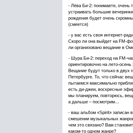
- Лёва Би-2: понимаете, очень 
устраивать большие вечеринки
рождения будет очень скромны
(смеется)
- у вас есть своя интернет-ра
Скоро ли она выйдет на
FM-фор
ли организовано вещание в Ом
- Шура Би-2: переход на FM-ча
ориентировочно на лето-осень э
Вещание будут только в двух г
Петербурге. То, что сейчас ве
пытаемся максимально приблиз
есть ди-джеи, воскресные эфи
мы планируем, повторюсь, веща
а дальше – посмотрим…
- ваш альбом «
Spirit» записан 
смешении музыкальных жанров 
чем это связано? Вам становит
каком-то одном жанре?