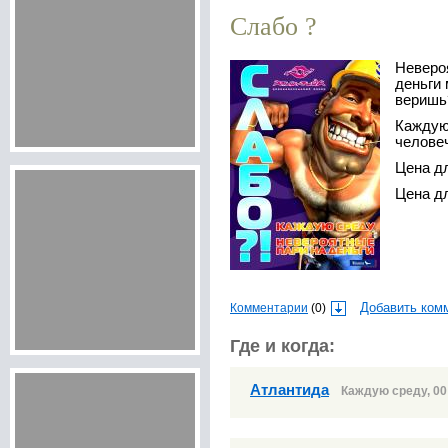
Слабо ?
Невероятные пари на деньги! За
деньги 
веришь
Каждую среду беспредел
челове
Цена д
Цена 
Комментарии
(0)
Добавить ком
Где и когда:
Атлантида
Каждую среду, 00