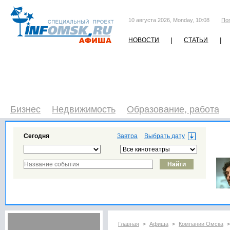
10 августа 2026, Monday, 10:08
По
|
|
НОВОСТИ
СТАТЬИ
Бизнес
Недвижимость
Образование, работа
Сегодня
Завтра
Главная
Афиша
Компании Омска
>
>
>