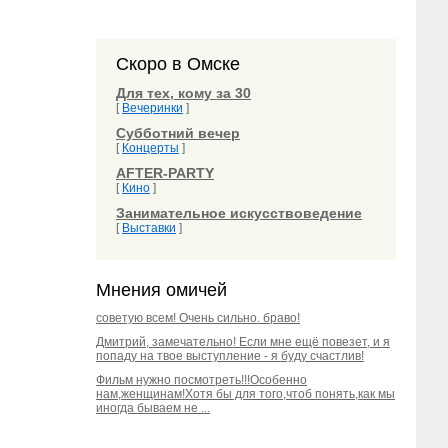
Скоро в Омске
Для тех, кому за 30
[
Вечеринки
]
Субботний вечер
[
Концерты
]
AFTER-PARTY
[
Кино
]
Занимательное искусствоведение
[
Выставки
]
Мнения омичей
советую всем! Очень сильно. браво!
Дмитрий, замечательно! Если мне ещё повезет, и я
попаду на твое выступление - я буду счастлив!
Фильм нужно посмотреть!!!Особенно
нам,женщинам!Хотя бы для того,чтоб понять,как мы
иногда бываем не ...