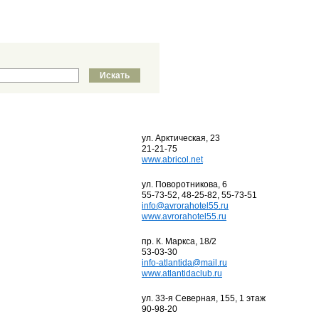
ул. Арктическая, 23
21-21-75
www.abricol.net
ул. Поворотникова, 6
55-73-52, 48-25-82, 55-73-51
info@avrorahotel55.ru
www.avrorahotel55.ru
пр. К. Маркса, 18/2
53-03-30
info-atlantida@mail.ru
www.atlantidaclub.ru
ул. 33-я Северная, 155, 1 этаж
90-98-20