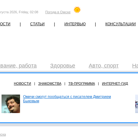
густа 2026, Friday, 02:08
Погода в Омске
|
|
|
ОСТИ
СТАТЬИ
ИНТЕРВЬЮ
КОНСУЛЬТАЦИИ
вание, работа
Здоровье
Авто, спорт
Н
НОВОСТИ
|
ЗНАКОМСТВА
|
ТВ-ПРОГРАММА
|
ИНТЕРНЕТ-ГИД
Омичи смогут пообщаться с писателем Дмитрием
Быковым
мска