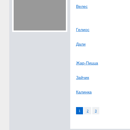
Велес
Гелиос
Дали
Жар-Пицца
Зайчик
Калинка
1
2
3