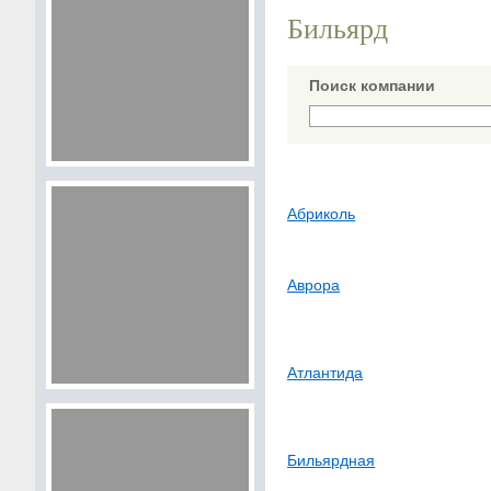
Бильярд
Поиск компании
Абриколь
Аврора
Атлантида
Бильярдная