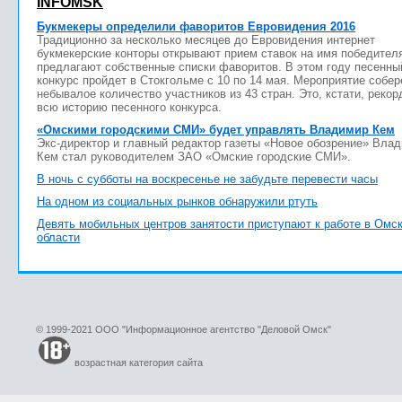
INFOMSK
Букмекеры определили фаворитов Евровидения 2016
Традиционно за несколько месяцев до Евровидения интернет
букмекерские конторы открывают прием ставок на имя победител
предлагают собственные списки фаворитов. В этом году песенны
конкурс пройдет в Стокгольме с 10 по 14 мая. Мероприятие собер
небывалое количество участников из 43 стран. Это, кстати, рекор
всю историю песенного конкурса.
«Омскими городскими СМИ» будет управлять Владимир Кем
Экс-директор и главный редактор газеты «Новое обозрение» Вла
Кем стал руководителем ЗАО «Омские городские СМИ».
В ночь с субботы на воскресенье не забудьте перевести часы
На одном из социальных рынков обнаружили ртуть
Девять мобильных центров занятости приступают к работе в Омс
области
© 1999-2021 ООО "Информационное агентство "Деловой Омск"
возрастная категория сайта