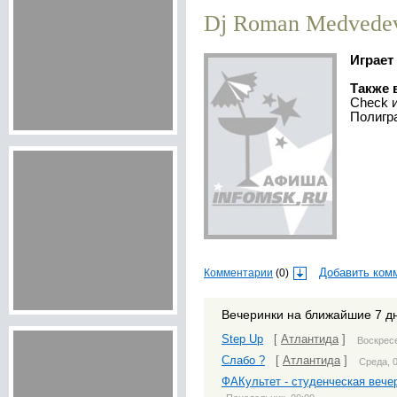
Dj Roman Medvede
Играе
Также 
Check 
Полигр
Комментарии
(0)
Добавить ком
Вечеринки на ближайшие 7 д
Step Up
[
Атлантида
]
Воскресе
Слабо ?
[
Атлантида
]
Среда, 
ФАКультет - студенческая вече