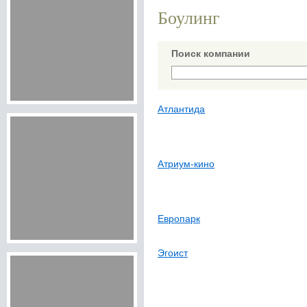
Боулинг
Поиск компании
Атлантида
Атриум-кино
Европарк
Эгоист