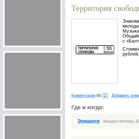
Территория свобод
Знакомые слова. Известные
мелодии
Музыка
Общайс
с «Балт
Стоимость входа: женщины - 150
рублей,
Комментарии
(0)
Добавить ком
Где и когда:
Эпицентр
Каждую пятницу, 2