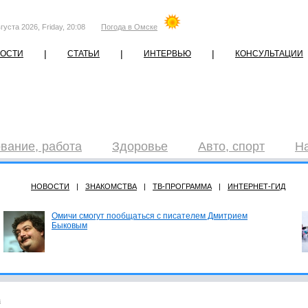
густа 2026, Friday, 20:08
Погода в Омске
|
|
|
ОСТИ
СТАТЬИ
ИНТЕРВЬЮ
КОНСУЛЬТАЦИИ
вание, работа
Здоровье
Авто, спорт
Н
НОВОСТИ
|
ЗНАКОМСТВА
|
ТВ-ПРОГРАММА
|
ИНТЕРНЕТ-ГИД
Омичи смогут пообщаться с писателем Дмитрием
Быковым
а