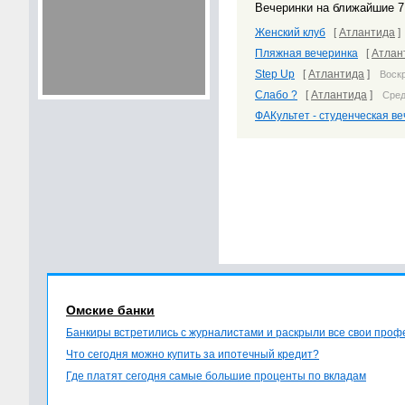
Вечеринки на ближайшие 7
Женский клуб
[
Атлантида
Пляжная вечеринка
[
Атлан
Step Up
[
Атлантида
]
Воскр
Слабо ?
[
Атлантида
]
Сред
ФАКультет - студенческая в
Омские банки
Банкиры встретились с журналистами и раскрыли все свои про
Что сегодня можно купить за ипотечный кредит?
Где платят сегодня самые большие проценты по вкладам