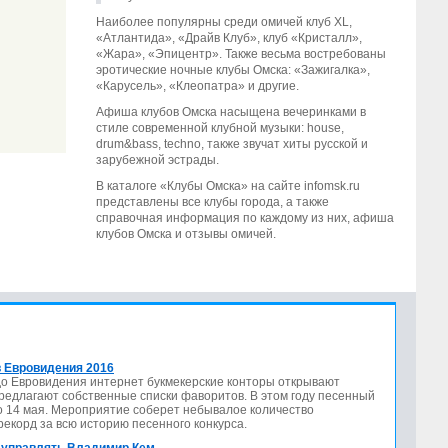
Наиболее популярны среди омичей клуб ХL,
«Атлантида», «Драйв Клуб», клуб «Кристалл»,
«Жара», «Эпицентр». Также весьма востребованы
эротические ночные клубы Омска: «Зажигалка»,
«Карусель», «Клеопатра» и другие.
Афиша клубов Омска насыщена вечеринками в
стиле современной клубной музыки: house,
drum&bass, techno, также звучат хиты русской и
зарубежной эстрады.
В каталоге «Клубы Омска» на сайте infomsk.ru
представлены все клубы города, а также
справочная информация по каждому из них, афиша
клубов Омска и отзывы омичей.
 Евровидения 2016
до Евровидения интернет букмекерские конторы открывают
предлагают собственные списки фаворитов. В этом году песенный
по 14 мая. Мероприятие соберет небывалое количество
 рекорд за всю историю песенного конкурса.