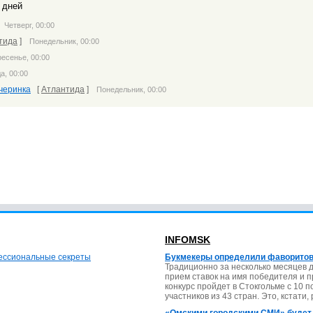
 дней
]
Четверг, 00:00
тида
]
Понедельник, 00:00
есенье, 00:00
а, 00:00
ечеринка
[
Атлантида
]
Понедельник, 00:00
INFOMSK
фессиональные секреты
Букмекеры определили фаворитов
Традиционно за несколько месяцев 
прием ставок на имя победителя и 
конкурс пройдет в Стокгольме с 10 
участников из 43 стран. Это, кстати,