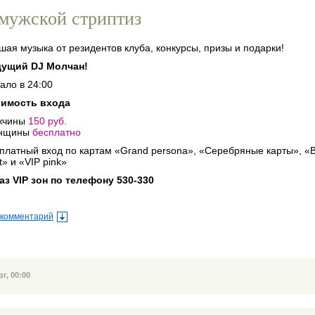
 мужской стриптиз
чшая музыка от резидентов клуба, конкурсы, призы и подарки!
едущий DJ Молчан!
чало в 24:00
тоимость входа
ужчины
150 руб.
нщины
бесплатно
t» и «VIP pink»
каз VIP зон по телефону 530-330
 комментарий
г, 00:00