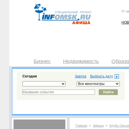
07 ав
НОВ
Бизнес
Недвижимость
Образо
Сегодня
Завтра
Главная
Афиша
Клубы Омск
>
>