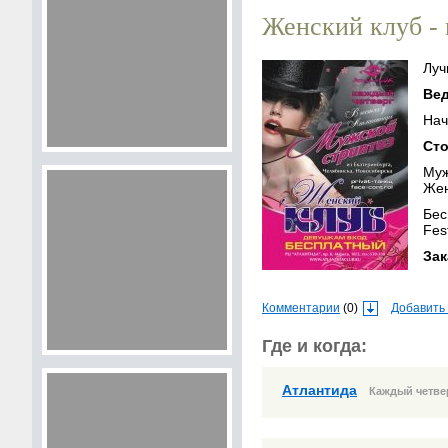
Женский клуб -
Лу
В
На
С
М
Же
Бесплатный вход по картам «Grand persona», «Серебряные карты», «Beauty
Fes
За
Комментарии
(0)
Добавить
Где и когда:
Атлантида
Каждый четвер