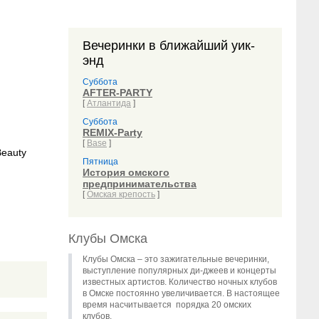
Вечеринки в ближайший уик-
энд
Суббота
AFTER-PARTY
[
Атлантида
]
Суббота
REMIX-Party
[
Base
]
Пятница
История омского
предпринимательства
[
Омская крепость
]
Клубы Омска
Клубы Омска – это зажигательные вечеринки,
выступление популярных ди-джеев и концерты
известных артистов. Количество ночных клубов
в Омске постоянно увеличивается. В настоящее
время насчитывается порядка 20 омских
клубов.