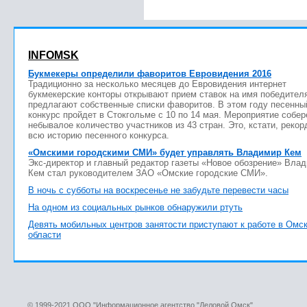
INFOMSK
Букмекеры определили фаворитов Евровидения 2016
Традиционно за несколько месяцев до Евровидения интернет
букмекерские конторы открывают прием ставок на имя победител
предлагают собственные списки фаворитов. В этом году песенны
конкурс пройдет в Стокгольме с 10 по 14 мая. Мероприятие собер
небывалое количество участников из 43 стран. Это, кстати, рекор
всю историю песенного конкурса.
«Омскими городскими СМИ» будет управлять Владимир Кем
Экс-директор и главный редактор газеты «Новое обозрение» Вла
Кем стал руководителем ЗАО «Омские городские СМИ».
В ночь с субботы на воскресенье не забудьте перевести часы
На одном из социальных рынков обнаружили ртуть
Девять мобильных центров занятости приступают к работе в Омс
области
© 1999-2021 ООО "Информационное агентство "Деловой Омск"