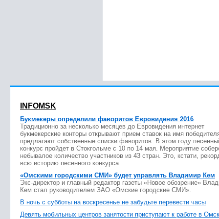
INFOMSK
Букмекеры определили фаворитов Евровидения 2016
Традиционно за несколько месяцев до Евровидения интернет
букмекерские конторы открывают прием ставок на имя победител
предлагают собственные списки фаворитов. В этом году песенны
конкурс пройдет в Стокгольме с 10 по 14 мая. Мероприятие собер
небывалое количество участников из 43 стран. Это, кстати, рекор
всю историю песенного конкурса.
«Омскими городскими СМИ» будет управлять Владимир Кем
Экс-директор и главный редактор газеты «Новое обозрение» Вла
Кем стал руководителем ЗАО «Омские городские СМИ».
В ночь с субботы на воскресенье не забудьте перевести часы
Девять мобильных центров занятости приступают к работе в Омс